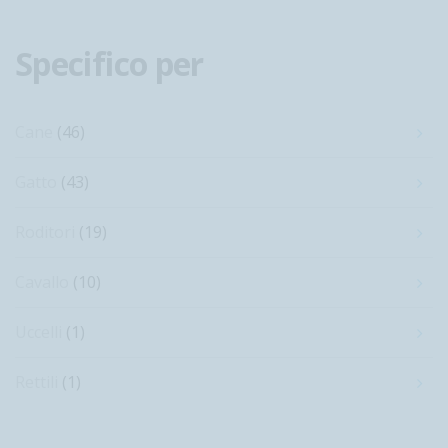
Specifico per
Cane
(46)
Gatto
(43)
Roditori
(19)
Cavallo
(10)
Uccelli
(1)
Rettili
(1)