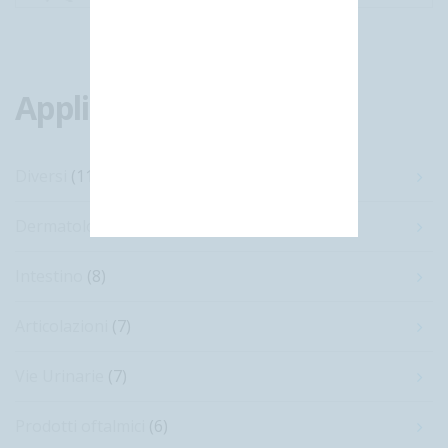
Applicazioni
Diversi
(11)
Dermatologia
(10)
Intestino
(8)
Articolazioni
(7)
Vie Urinarie
(7)
Prodotti oftalmici
(6)