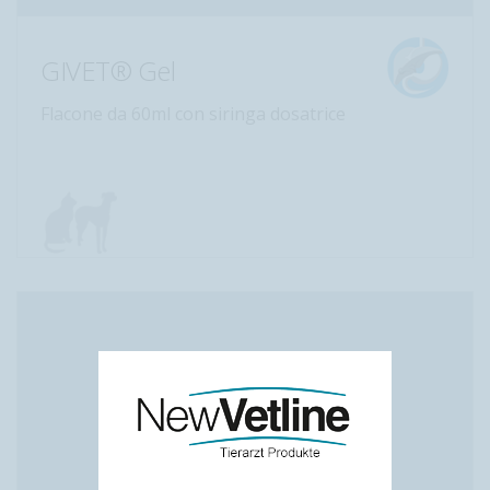
GIVET® Gel
Flacone da 60ml con siringa dosatrice