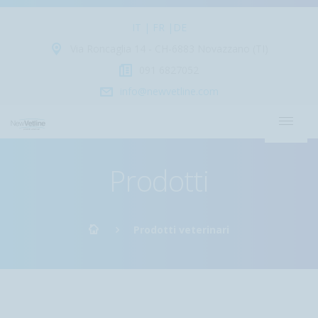
IT |
FR |
DE
Via Roncaglia 14 - CH-6883 Novazzano (TI)
091 6827052
info@newvetline.com
Prodotti
Prodotti veterinari