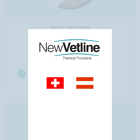
BADOU DRAMMEH
Junior Manager
+41 91 682 70 52
b.drammeh@newvetline.com
CH