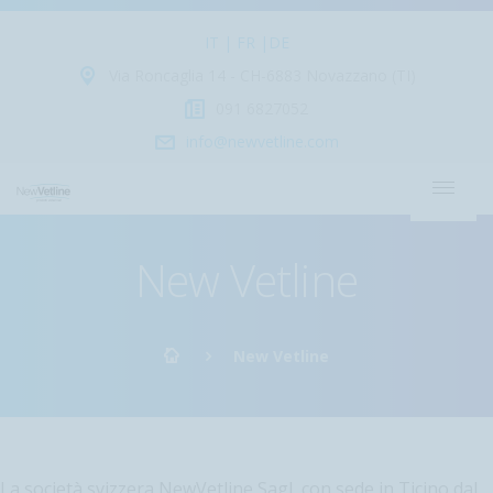
IT |
FR |
DE
Via Roncaglia 14 - CH-6883 Novazzano (TI)
091 6827052
info@newvetline.com
New Vetline
New Vetline
La società svizzera NewVetline Sagl, con sede in Ticino dal