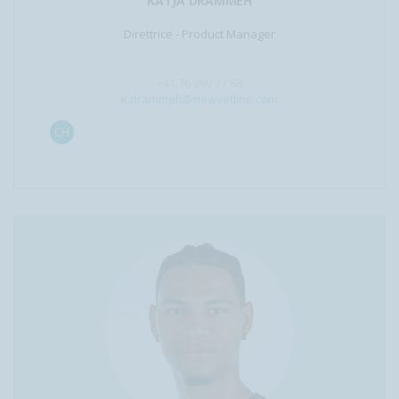
KATJA DRAMMEH
Direttrice - Product Manager
+41 76 399 31 68
k.drammeh@newvetline.com
CH